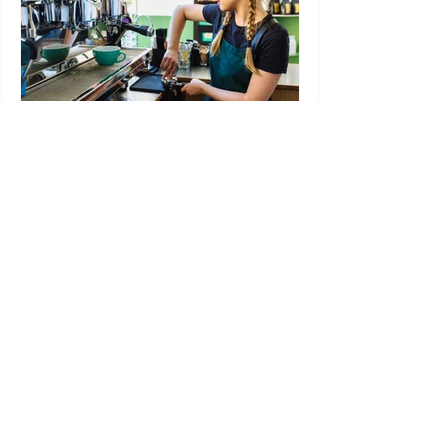
Augmentation du taux
du salaire minimum au
Québec
© 2024 Lexsa Avocats inc. Voir notre
Politique de confidentialité