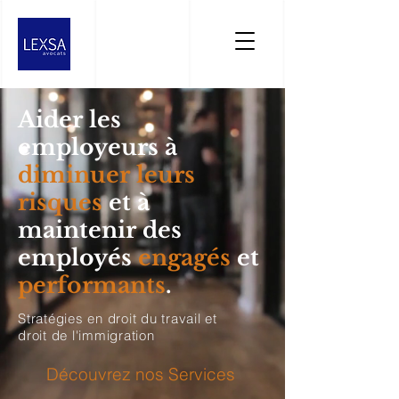
Aider les
employeurs à
diminuer leurs
risques
et à
maintenir des
employés
engagés
et
performants
.
Stratégies en droit du travail et
droit de l'immigration
Découvrez nos Services